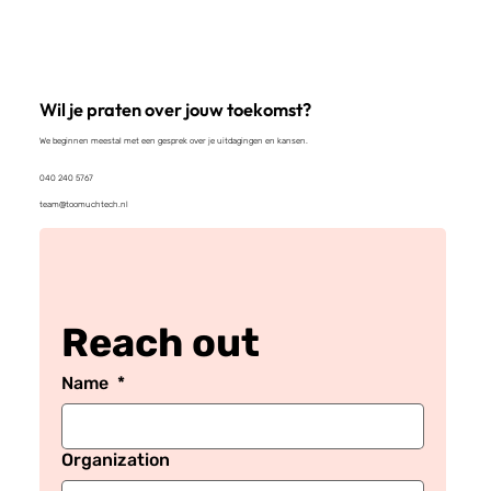
Wil je praten over jouw toekomst?
We beginnen meestal met een gesprek over je uitdagingen en kansen.
040 240 5767
team@toomuchtech.nl
Reach out
Name
*
Organization